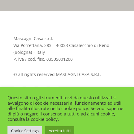
Mascagni Casa s.r.l.
Via Porrettana, 383 – 40033 Casalecchio di Reno
(Bologna) – Italy
P. iva / cod. fisc. 03505001200
© all rights reserved MASCAGNI CASA S.R.L.
Questo sito o gli strumenti terzi da questo utilizzati si
avvalgono di cookie necessari al funzionamento ed utili
alle finalità illustrate nella cookie policy. Se vuoi saperne
di più o negare il consenso a tutti o ad alcuni cookie,
consulta la cookie policy.
Italiano
Cookie Settings
Accetta tutti