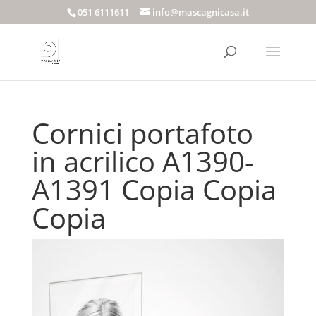
051 6111611
info@mascagnicasa.it
Cornici portafoto
in acrilico A1390-
A1391 Copia Copia
Copia