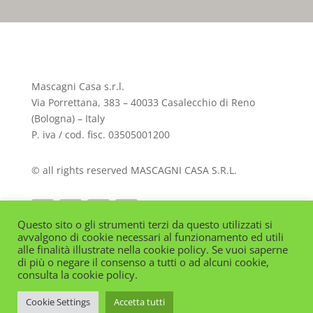
Mascagni Casa s.r.l.
Via Porrettana, 383 – 40033 Casalecchio di Reno
(Bologna) – Italy
P. iva / cod. fisc. 03505001200
© all rights reserved MASCAGNI CASA S.R.L.
Questo sito o gli strumenti terzi da questo utilizzati si
avvalgono di cookie necessari al funzionamento ed utili
alle finalità illustrate nella cookie policy. Se vuoi saperne
di più o negare il consenso a tutti o ad alcuni cookie,
consulta la cookie policy.
English
(
Inglese
)
Italiano
Cookie Settings
Accetta tutti