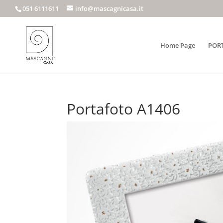
051 6111611
info@mascagnicasa.it
Home Page
POR
Portafoto A1406