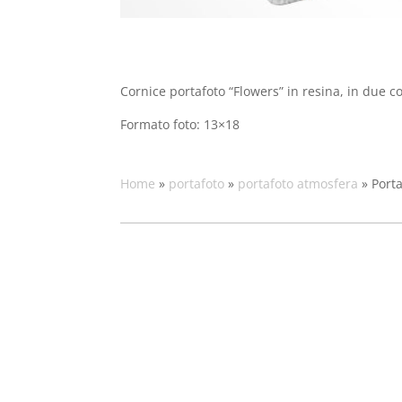
Cornice portafoto “Flowers” in resina, in due col
Formato foto: 13×18
Home
»
portafoto
»
portafoto atmosfera
»
Port