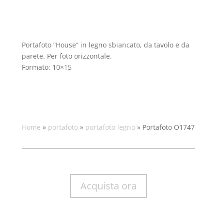
Portafoto “House” in legno sbiancato, da tavolo e da
parete. Per foto orizzontale.
Formato: 10×15
Home
»
portafoto
»
portafoto legno
»
Portafoto O1747
Acquista ora