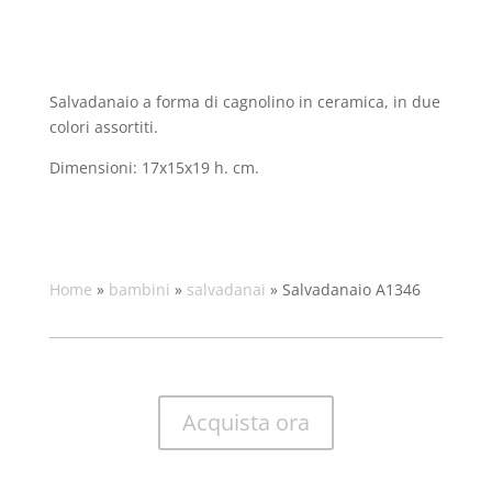
Salvadanaio a forma di cagnolino in ceramica, in due
colori assortiti.
Dimensioni:
17x15x19 h. cm.
Home
»
bambini
»
salvadanai
»
Salvadanaio A1346
Acquista ora