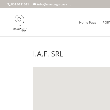
051 6111611
info@mascagnicasa.it
Home Page
POR
I.A.F. SRL