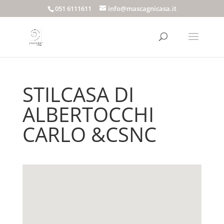
051 6111611
info@mascagnicasa.it
STILCASA DI
ALBERTOCCHI
CARLO &CSNC