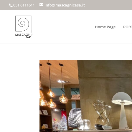
051 6111611
info@mascagnicasa.it
Home Page
POR