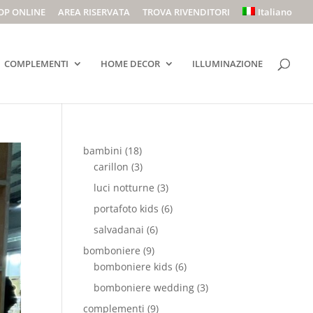
OP ONLINE
AREA RISERVATA
TROVA RIVENDITORI
Italiano
COMPLEMENTI
HOME DECOR
ILLUMINAZIONE
bambini
(18)
carillon
(3)
luci notturne
(3)
portafoto kids
(6)
salvadanai
(6)
bomboniere
(9)
bomboniere kids
(6)
bomboniere wedding
(3)
complementi
(9)