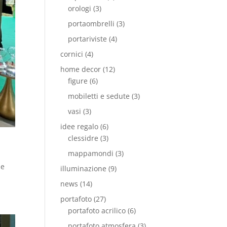
orologi
(3)
portaombrelli
(3)
portariviste
(4)
cornici
(4)
home decor
(12)
figure
(6)
mobiletti e sedute
(3)
vasi
(3)
idee regalo
(6)
clessidre
(3)
mappamondi
(3)
ne
illuminazione
(9)
news
(14)
portafoto
(27)
portafoto acrilico
(6)
portafoto atmosfera
(3)